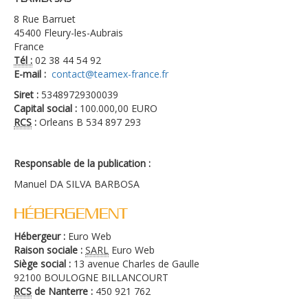
8 Rue Barruet
45400 Fleury-les-Aubrais
France
Tél :
02 38 44 54 92
E-mail :
contact@teamex-france.fr
Siret :
53489729300039
Capital social :
100.000,00 EURO
RCS
:
Orleans B 534 897 293
Responsable de la publication :
Manuel DA SILVA BARBOSA
HÉBERGEMENT
Hébergeur :
Euro Web
Raison sociale :
SARL
Euro Web
Siège social :
13 avenue Charles de Gaulle
92100 BOULOGNE BILLANCOURT
RCS
de Nanterre :
450 921 762